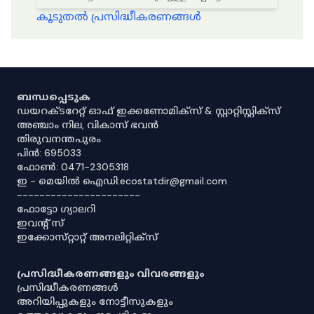
കൂടുതൽ പ്രസിദ്ധീകരണങ്ങൾ
ബന്ധപ്പെടുക
ഡയറക്ടറേറ്റ് ഓഫ് ഇക്കണോമിക്സ് & സ്റ്റാറ്റിസ്റ്റിക്സ്
അഞ്ചാം നില, വികാസ് ഭവൻ
തിരുവനന്തപുരം
പിൻ: 695033
ഫോൺ: 0471-2305318
ഇ - മെയിൽ ഐഡി:ecostatdir@gmail.com
----------------------
ഫോട്ടോ ഗ്യാലറി
ഇവൻ്റ് സ്
ഇക്കോസ്‌റ്റാറ്റ് അനലിറ്റിക്‌സ്
പ്രസിദ്ധീകരണങ്ങളും വിവരങ്ങളും
പ്രസിദ്ധീകരണങ്ങൾ
അറിയിപ്പുകളും നോട്ടീസുകളും