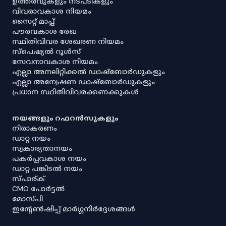
ഉത്തരവുകളും നടപടികളും
വിവരാവകാശ നിയമം
സൈറ്റ് മാപ്പ്
പൗരവകാശ രേഖ
സ്ഥിതിവിവര ശേഖരണ നിയമം
സ്‌പെഷ്യൽ റൂൾസ്
സേവനാവകാശ നിയമം
എല്ലാ അനലിറ്റിക്കൽ ഡാഷ്‌ബോർഡുകളും
എല്ലാ അന്വേഷണ ഡാഷ്‌ബോർഡുകളും
പ്രധാന സ്ഥിതിവിവരക്കണക്കുകൾ
നയങ്ങളും റഫറൻസുകളും
നിരാകരണം
ഡാറ്റ നയം
സ്വകാര്യതാനയം
പകർപ്പവകാശ നയം
ഡാറ്റ പങ്കിടൽ നയം
സ്പാര്ക്
CMO പോർട്ടൽ
മോസ്പി
ഇൻ്റേൺഷിപ്പ് മാർഗ്ഗനിർദ്ദേശങ്ങൾ