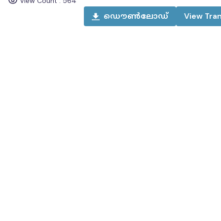
View Count :
564
ഡൌൺലോഡ്
View
Tran