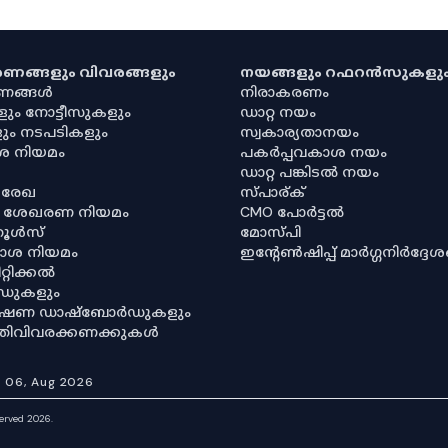
കരണങ്ങളും വിവരങ്ങളും
നയങ്ങളും റഫറൻസുകളു
രണങ്ങൾ
നിരാകരണം
ളും നോട്ടീസുകളും
ഡാറ്റ നയം
ും നടപടികളും
സ്വകാര്യതാനയം
ശ നിയമം
പകർപ്പവകാശ നയം
ഡാറ്റ പങ്കിടൽ നയം
 രേഖ
സ്പാര്ക്
ര ശേഖരണ നിയമം
CMO പോർട്ടൽ
റൂൾസ്
മോസ്പി
ശ നിയമം
ഇൻ്റേൺഷിപ്പ് മാർഗ്ഗനിർദ്ദേ
്റിക്കൽ
ഡുകളും
വേഷണ ഡാഷ്‌ബോർഡുകളും
ഥിതിവിവരക്കണക്കുകൾ
:
06, Aug 2026
served 2026.