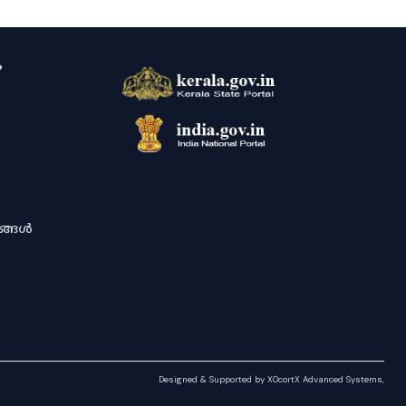
ം
ശങ്ങൾ
Designed & Supported by XOcortX Advanced Systems,