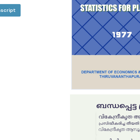
script
ബന്ധപ്പെട്
വികേന്ദ്രീകൃത 
പ്രസിദ്ധീകരിച്ച തീയതി