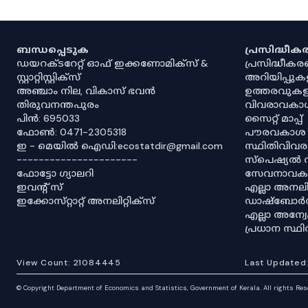
ബന്ധപ്പെടുക
പ്രസിദ്ധീ
ഡയറക്ടറേറ്റ് ഓഫ് ഇക്കണോമിക്സ് &
പ്രസിദ്ധീക
സ്റ്റാറ്റിസ്റ്റിക്സ്
അറിയിപ്പുക
അഞ്ചാം നില, വികാസ് ഭവൻ
ഉത്തരവുകള
തിരുവനന്തപുരം
വിവരാവകാ
പിൻ: 695033
സൈറ്റ് മാപ്പ്
ഫോൺ: 0471-2305318
പൗരവകാശ
ഇ - മെയിൽ ഐഡി:ecostatdir@gmail.com
സ്ഥിതിവിവ
----------------------
സ്‌പെഷ്യൽ 
ഫോട്ടോ ഗ്യാലറി
സേവനാവകാ
ഇവൻ്റ് സ്
എല്ലാ അനലിറ
ഇക്കോസ്‌റ്റാറ്റ് അനലിറ്റിക്‌സ്
ഡാഷ്‌ബോർ
എല്ലാ അന്
പ്രധാന സ്
View Count:
21084445
Last Updated
©
Copyright Department of Economics and Statistics, Government of Kerala. All rights Re