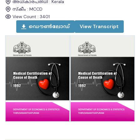
അധികാരപരിധി
:
Kerala
സ്കീം
:
MCCD
View Count :
3401
ഡൌൺലോഡ്
View
Transcript