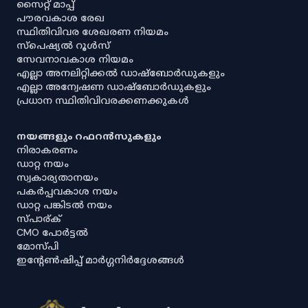
സൈറ്റ് മാപ്പ്
പൗരവകാശ രേഖ
സ്ഥിതിവിവര ശേഖരണ നിയമം
സ്‌പെഷ്യൽ റൂൾസ്
സേവനാവകാശ നിയമം
എല്ലാ അനലിറ്റിക്കൽ ഡാഷ്‌ബോർഡുകളും
എല്ലാ അന്വേഷണ ഡാഷ്‌ബോർഡുകളും
പ്രധാന സ്ഥിതിവിവരക്കണക്കുകൾ
നയങ്ങളും റഫറൻസുകളും
നിരാകരണം
ഡാറ്റ നയം
സ്വകാര്യതാനയം
പകർപ്പവകാശ നയം
ഡാറ്റ പങ്കിടൽ നയം
സ്പാര്ക്
CMO പോർട്ടൽ
മോസ്പി
ഇൻ്റേൺഷിപ്പ് മാർഗ്ഗനിർദ്ദേശങ്ങൾ