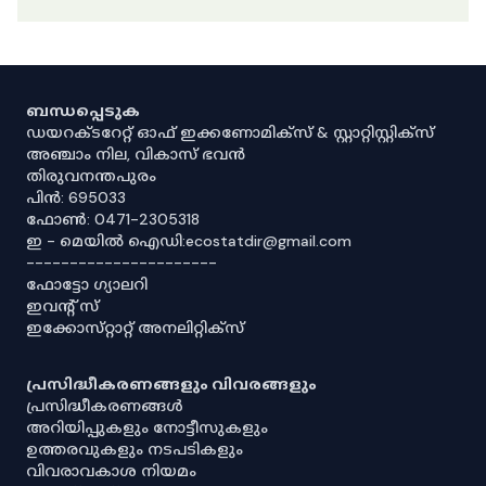
ബന്ധപ്പെടുക
ഡയറക്ടറേറ്റ് ഓഫ് ഇക്കണോമിക്സ് & സ്റ്റാറ്റിസ്റ്റിക്സ്
അഞ്ചാം നില, വികാസ് ഭവൻ
തിരുവനന്തപുരം
പിൻ: 695033
ഫോൺ: 0471-2305318
ഇ - മെയിൽ ഐഡി:ecostatdir@gmail.com
----------------------
ഫോട്ടോ ഗ്യാലറി
ഇവൻ്റ് സ്
ഇക്കോസ്‌റ്റാറ്റ് അനലിറ്റിക്‌സ്
പ്രസിദ്ധീകരണങ്ങളും വിവരങ്ങളും
പ്രസിദ്ധീകരണങ്ങൾ
അറിയിപ്പുകളും നോട്ടീസുകളും
ഉത്തരവുകളും നടപടികളും
വിവരാവകാശ നിയമം