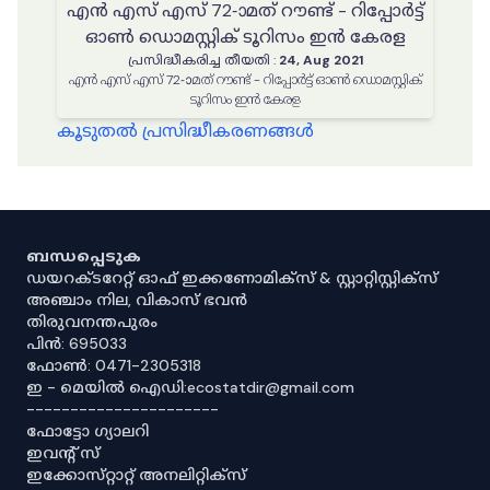
എൻ എസ് എസ് 72-ാമത് റൗണ്ട് - റിപ്പോർട്ട്
ഓൺ ഡൊമസ്റ്റിക് ടൂറിസം ഇൻ കേരള
പ്രസിദ്ധീകരിച്ച തീയതി
:
24, Aug 2021
എൻ എസ് എസ് 72-ാമത് റൗണ്ട് - റിപ്പോർട്ട് ഓൺ ഡൊമസ്റ്റിക്
ടൂറിസം ഇൻ കേരള
കൂടുതൽ പ്രസിദ്ധീകരണങ്ങൾ
ബന്ധപ്പെടുക
ഡയറക്ടറേറ്റ് ഓഫ് ഇക്കണോമിക്സ് & സ്റ്റാറ്റിസ്റ്റിക്സ്
അഞ്ചാം നില, വികാസ് ഭവൻ
തിരുവനന്തപുരം
പിൻ: 695033
ഫോൺ: 0471-2305318
ഇ - മെയിൽ ഐഡി:ecostatdir@gmail.com
----------------------
ഫോട്ടോ ഗ്യാലറി
ഇവൻ്റ് സ്
ഇക്കോസ്‌റ്റാറ്റ് അനലിറ്റിക്‌സ്