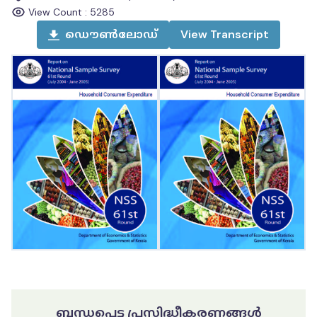
View Count :
5285
ഡൌൺലോഡ്
View
Transcript
ബന്ധപ്പെട്ട പ്രസിദ്ധീകരണങ്ങൾ