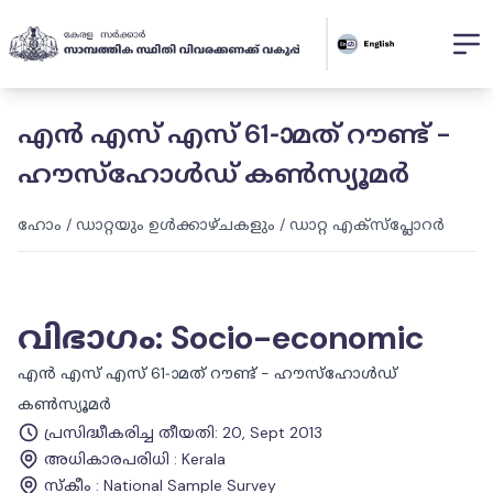
എൻ എസ് എസ് 61-ാമത് റൗണ്ട് -
ഹൗസ്ഹോൾഡ്‌ കൺസ്യൂമർ
ഹോം
/
ഡാറ്റയും ഉൾക്കാഴ്ചകളും
/
ഡാറ്റ എക്സ്പ്ലോറർ
വിഭാഗം
:
Socio-economic
എൻ എസ് എസ് 61-ാമത് റൗണ്ട് - ഹൗസ്ഹോൾഡ്‌
കൺസ്യൂമർ
പ്രസിദ്ധീകരിച്ച തീയതി
:
20, Sept 2013
അധികാരപരിധി
:
Kerala
സ്കീം
:
National Sample Survey