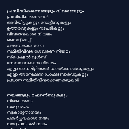
പ്രസിദ്ധീകരണങ്ങളും വിവരങ്ങളും
പ്രസിദ്ധീകരണങ്ങൾ
അറിയിപ്പുകളും നോട്ടീസുകളും
ഉത്തരവുകളും നടപടികളും
വിവരാവകാശ നിയമം
സൈറ്റ് മാപ്പ്
പൗരവകാശ രേഖ
സ്ഥിതിവിവര ശേഖരണ നിയമം
സ്‌പെഷ്യൽ റൂൾസ്
സേവനാവകാശ നിയമം
എല്ലാ അനലിറ്റിക്കൽ ഡാഷ്‌ബോർഡുകളും
എല്ലാ അന്വേഷണ ഡാഷ്‌ബോർഡുകളും
പ്രധാന സ്ഥിതിവിവരക്കണക്കുകൾ
നയങ്ങളും റഫറൻസുകളും
നിരാകരണം
ഡാറ്റ നയം
സ്വകാര്യതാനയം
പകർപ്പവകാശ നയം
ഡാറ്റ പങ്കിടൽ നയം