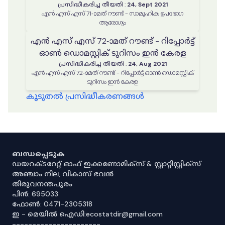
പ്രസിദ്ധീകരിച്ച തീയതി
:
24, Sept 2021
എൻ എസ് എസ് 71-ാമത് റൗണ്ട് - സാമൂഹിക ഉപഭോഗ
ആരോഗ്യം
എൻ എസ് എസ് 72-ാമത് റൗണ്ട് - റിപ്പോർട്ട്
ഓൺ ഡൊമസ്റ്റിക് ടൂറിസം ഇൻ കേരള
പ്രസിദ്ധീകരിച്ച തീയതി
:
24, Aug 2021
എൻ എസ് എസ് 72-ാമത് റൗണ്ട് - റിപ്പോർട്ട് ഓൺ ഡൊമസ്റ്റിക്
ടൂറിസം ഇൻ കേരള
കൂടുതൽ പ്രസിദ്ധീകരണങ്ങൾ
ബന്ധപ്പെടുക
ഡയറക്ടറേറ്റ് ഓഫ് ഇക്കണോമിക്സ് & സ്റ്റാറ്റിസ്റ്റിക്സ്
അഞ്ചാം നില, വികാസ് ഭവൻ
തിരുവനന്തപുരം
പിൻ: 695033
ഫോൺ: 0471-2305318
ഇ - മെയിൽ ഐഡി:ecostatdir@gmail.com
----------------------