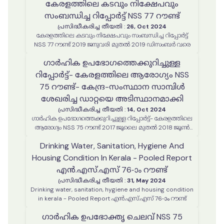
കേരളത്തിലെ കടവും നിക്ഷേപവും
സംബന്ധിച്ച റിപ്പോർട്ട് NSS 77 റൗണ്ട്
പ്രസിദ്ധീകരിച്ച തീയതി
:
26, Oct 2024
കേരളത്തിലെ കടവും നിക്ഷേപവും സംബന്ധിച്ച റിപ്പോർട്ട്
NSS 77 റൗണ്ട് 2019 ജനുവരി മുതൽ 2019 ഡിസംബർ വരെ
ഗാർഹിക ഉപഭോഗത്തെക്കുറിച്ചുള്ള
റിപ്പോർട്ട്- കേരളത്തിലെ ആരോഗ്യം NSS
75 റൗണ്ട്- കേന്ദ്ര-സംസ്ഥാന സാമ്പിൾ
ശേഖരിച്ച ഡാറ്റയെ അടിസ്ഥാനമാക്കി
പ്രസിദ്ധീകരിച്ച തീയതി
:
14, Oct 2024
ഗാർഹിക ഉപഭോഗത്തെക്കുറിച്ചുള്ള റിപ്പോർട്ട്- കേരളത്തിലെ
ആരോഗ്യം NSS 75 റൗണ്ട് 2017 ജൂലൈ മുതൽ 2018 ജൂൺ
വരെ- കേന്ദ്ര-സംസ്ഥാന സാമ്പിൾ ശേഖരിച്ച ഡാറ്റയെ
Drinking Water, Sanitation, Hygiene And
അടിസ്ഥാനമാക്കി
Housing Condition In Kerala - Pooled Report
എൻ.എസ്.എസ് 76-ാം റൗണ്ട്
പ്രസിദ്ധീകരിച്ച തീയതി
:
31, May 2024
Drinking water, sanitation, hygiene and housing condition
in kerala - Pooled Report എൻ.എസ്.എസ് 76-ാം റൗണ്ട്
ഗാർഹിക ഉപഭോക്തൃ ചെലവ് NSS 75