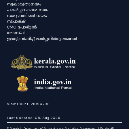
സ്വകാര്യതാനയം
പകർപ്പവകാശ നയം
ഡാറ്റ പങ്കിടൽ നയം
സ്പാര്ക്
CMO പോർട്ടൽ
മോസ്പി
ഇൻ്റേൺഷിപ്പ് മാർഗ്ഗനിർദ്ദേശങ്ങൾ
View Count:
21094298
Last Updated:
08, Aug 2026
©
Copyright Department of Economics and Statistics, Government of Kerala. All