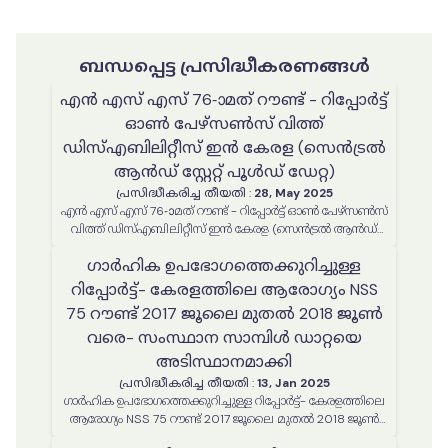
ബന്ധപ്പെട്ട പ്രസിദ്ധീകരണങ്ങൾ
എൻ എസ് എസ് 76-ാമത് റൗണ്ട് - റിപ്പോർട്ട്
ഓൺ പേഴ്സൺസ് വിത്ത്
ഡിസ്എബിലിറ്റീസ് ഇൻ കേരള (സെൻട്രൽ
ആൻഡ് സ്റ്റേറ്റ് പൂൾഡ് ഡേറ്റ)
പ്രസിദ്ധീകരിച്ച തീയതി
:
28, May 2025
എൻ എസ് എസ് 76-ാമത് റൗണ്ട് - റിപ്പോർട്ട് ഓൺ പേഴ്സൺസ്
വിത്ത് ഡിസ്എബിലിറ്റീസ് ഇൻ കേരള (സെൻട്രൽ ആൻഡ്
സ്റ്റേറ്റ് പൂൾഡ് ഡേറ്റ)
ഗാർഹിക ഉപഭോഗത്തെക്കുറിച്ചുള്ള
റിപ്പോർട്ട്- കേരളത്തിലെ ആരോഗ്യം NSS
75 റൗണ്ട് 2017 ജൂലൈ മുതൽ 2018 ജൂൺ
വരെ- സംസ്ഥാന സാമ്പിൾ ഡാറ്റയെ
അടിസ്ഥാനമാക്കി
പ്രസിദ്ധീകരിച്ച തീയതി
:
13, Jan 2025
ഗാർഹിക ഉപഭോഗത്തെക്കുറിച്ചുള്ള റിപ്പോർട്ട്- കേരളത്തിലെ
ആരോഗ്യം NSS 75 റൗണ്ട് 2017 ജൂലൈ മുതൽ 2018 ജൂൺ
വരെ- സംസ്ഥാന സാമ്പിൾ ഡാറ്റയെ അടിസ്ഥാനമാക്കി