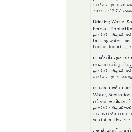
ഗാർഹിക ഉപഭോഗത്തെക്
75 റൗണ്ട് 2017 ജ
സാമ്പിൾ ശേഖരിച്ച 
Drinking Water, S
Kerala - Pooled
പ്രസിദ്ധീകരിച്ച തീയതി
Drinking water, sani
ഗാർഹിക ഉപഭോക്ത
സംബന്ധിച്ച റിപ്പോ
പ്രസിദ്ധീകരിച്ച തീയതി
ഗാർഹിക ഉപഭോക്തൃ ചെ
നാഷണൽ സാമ്പിൾ
Water, Sanitation
വിഷയത്തിലെ റിപ്പ
പ്രസിദ്ധീകരിച്ച തീയതി
നാഷണൽ സാമ്പിൾ സർ
sanitation, Hygiene
എൻ എസ് എസ് 76-