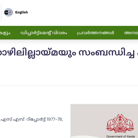
കളും
ഡിപ്പാർട്ട്മെന്റ് വിവരം
പ്രവർത്തനങ്ങൾ
അനലിറ
ലില്ലായ്മയും സംബന്ധിച്ച എ
.എസ്. റിപ്പോർട്ട് 1977-78,