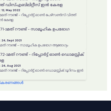
ത് ഡിസ്എബിലിറ്റീസ് ഇൻ കേരള
:
12, May 2022
് റൗണ്ട് - റിപ്പോർട്ട് ഓൺ പേഴ്സൺസ് വിത്ത്
ഇൻ കേരള
-ാമത് റൗണ്ട് - സാമൂഹിക ഉപഭോഗ
:
24, Sept 2021
എൻ എസ് എസ് 71-ാമത് റൗണ്ട് - സാമൂഹിക ഉപഭോഗ ആരോഗ്യം
മത് റൗണ്ട് - റിപ്പോർട്ട് ഓൺ ഡൊമസ്റ്റിക്
രള
:
24, Aug 2021
 റൗണ്ട് - റിപ്പോർട്ട് ഓൺ ഡൊമസ്റ്റിക് ടൂറിസം ഇൻ
്ധീകരണങ്ങൾ
ം