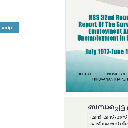
script
ബന്ധപ്പെട്
എൻ എസ് എസ് 76-
പേഴ്സൺസ് വിത്