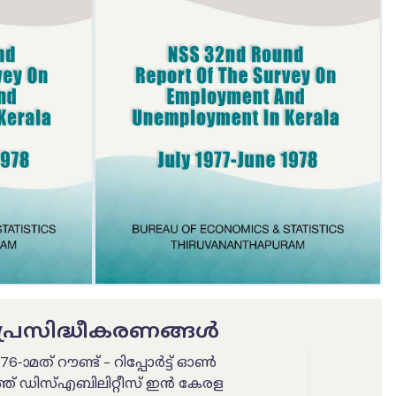
ട പ്രസിദ്ധീകരണങ്ങൾ
ാമത് റൗണ്ട് - റിപ്പോർട്ട് ഓൺ
ത് ഡിസ്എബിലിറ്റീസ് ഇൻ കേരള