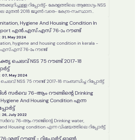
കുറിച്ചുള്ള റിപ്പോർട്ട്- കേരളത്തിലെ ആരോഗ്യം NSS
ൂലൈ മുതൽ 2018 ജൂൺ വരെ- കേന്ദ്ര-സംസ്ഥാന
ഡാറ്റയെ അടിസ്ഥാനമാക്കി
anitation, Hygiene And Housing Condition In
 Report എൻ.എസ്.എസ് 76-ാം റൗണ്ട്
:
31, May 2024
tation, hygiene and housing condition in kerala -
Pooled Report എൻ.എസ്.എസ് 76-ാം റൗണ്ട്
ൃ ചെലവ് NSS 75 റൗണ്ട് 2017-18
ർട്ട്
:
07, May 2024
ലവ് NSS 75 റൗണ്ട് 2017-18 സംബന്ധിച്ച റിപ്പോർട്ട്
 സർവെ 76-ആം റൗണ്ടിന്റെ Drinking
, Hygiene And Housing Condition എന്ന
ോർട്ട്
:
26, July 2022
വെ 76-ആം റൗണ്ടിന്റെ Drinking water,
 and Housing condition എന്ന വിഷയത്തിലെ റിപ്പോർട്ട്
ാമത് റൗണ്ട് - റിപ്പോർട്ട് ഓൺ