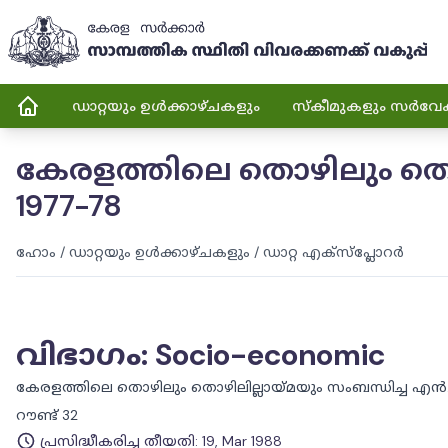
ഡാറ്റയും ഉൾക്കാഴ്ചകളും
സ്കീമുകളും സർവേ
കേരളത്തിലെ തൊഴിലും തൊഴി
1977-78
ഹോം
/
ഡാറ്റയും ഉൾക്കാഴ്ചകളും
/
ഡാറ്റ എക്സ്പ്ലോറർ
വിഭാഗം
:
Socio-economic
കേരളത്തിലെ തൊഴിലും തൊഴിലില്ലായ്മയും സംബന്ധിച്ച എൻ.എസ്
റൗണ്ട് 32
പ്രസിദ്ധീകരിച്ച തീയതി
:
19, Mar 1988