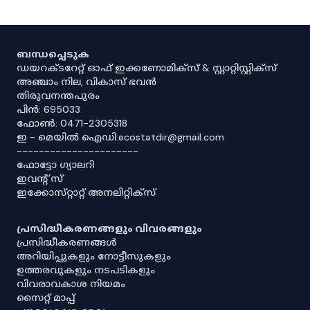
ബന്ധപ്പെടുക
ഡയറക്ടറേറ്റ് ഓഫ് ഇക്കണോമിക്സ് & സ്റ്റാറ്റിസ്റ്റിക്സ്
അഞ്ചാം നില, വികാസ് ഭവൻ
തിരുവനന്തപുരം
പിൻ: 695033
ഫോൺ: 0471-2305318
ഇ - മെയിൽ ഐഡി:ecostatdir@gmail.com
----------------------
ഫോട്ടോ ഗ്യാലറി
ഇവൻ്റ് സ്
ഇക്കോസ്‌റ്റാറ്റ് അനലിറ്റിക്‌സ്
പ്രസിദ്ധീകരണങ്ങളും വിവരങ്ങളും
പ്രസിദ്ധീകരണങ്ങൾ
അറിയിപ്പുകളും നോട്ടീസുകളും
ഉത്തരവുകളും നടപടികളും
വിവരാവകാശ നിയമം
സൈറ്റ് മാപ്പ്