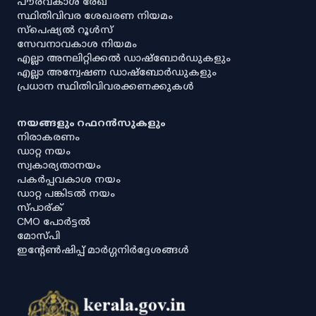
പൗരവകാശ രേഖ
സ്ഥിതിവിവര ശേഖരണ നിയമം
സ്‌പെഷ്യൽ റൂൾസ്
സേവനാവകാശ നിയമം
എല്ലാ അനലിറ്റിക്കൽ ഡാഷ്‌ബോർഡുകളും
എല്ലാ അന്വേഷണ ഡാഷ്‌ബോർഡുകളും
പ്രധാന സ്ഥിതിവിവരക്കണക്കുകൾ
നയങ്ങളും റഫറൻസുകളും
നിരാകരണം
ഡാറ്റ നയം
സ്വകാര്യതാനയം
പകർപ്പവകാശ നയം
ഡാറ്റ പങ്കിടൽ നയം
സ്പാര്ക്
CMO പോർട്ടൽ
മോസ്പി
ഇൻ്റേൺഷിപ്പ് മാർഗ്ഗനിർദ്ദേശങ്ങൾ