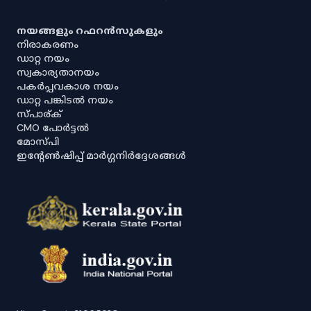
നയങ്ങളും റഫറൻസുകളും
നിരാകരണം
ഡാറ്റ നയം
സ്വകാര്യതാനയം
പകർപ്പവകാശ നയം
ഡാറ്റ പങ്കിടൽ നയം
സ്പാര്ക്
CMO പോർട്ടൽ
മോസ്പി
ഇൻ്റേൺഷിപ്പ് മാർഗ്ഗനിർദ്ദേശങ്ങൾ