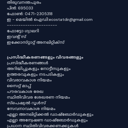
തിരുവനന്തപുരം
പിൻ: 695033
ഫോൺ: 0471-2305318
ഇ - മെയിൽ ഐഡി:ecostatdir@gmail.com
----------------------
ഫോട്ടോ ഗ്യാലറി
ഇവൻ്റ് സ്
ഇക്കോസ്‌റ്റാറ്റ് അനലിറ്റിക്‌സ്
പ്രസിദ്ധീകരണങ്ങളും വിവരങ്ങളും
പ്രസിദ്ധീകരണങ്ങൾ
അറിയിപ്പുകളും നോട്ടീസുകളും
ഉത്തരവുകളും നടപടികളും
വിവരാവകാശ നിയമം
സൈറ്റ് മാപ്പ്
പൗരവകാശ രേഖ
സ്ഥിതിവിവര ശേഖരണ നിയമം
സ്‌പെഷ്യൽ റൂൾസ്
സേവനാവകാശ നിയമം
എല്ലാ അനലിറ്റിക്കൽ ഡാഷ്‌ബോർഡുകളും
എല്ലാ അന്വേഷണ ഡാഷ്‌ബോർഡുകളും
പ്രധാന സ്ഥിതിവിവരക്കണക്കുകൾ