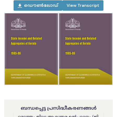
ഡൌൺലോഡ്
View
Transcript
ബന്ധപ്പെട്ട പ്രസിദ്ധീകരണങ്ങൾ
മൊത്തം ജില്ലാ ആഭ്യന്തര ഉൽപ്പാദനം (ജി.