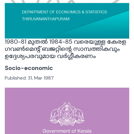
1980-81 മുതൽ 1984-85 വരെയുള്ള കേരള
ഗവൺമെൻ്റ് ബജറ്റിൻ്റെ സാമ്പത്തികവും
ഉദ്ദേശ്യപരവുമായ വർഗ്ഗീകരണം
Socio-economic
Published:
31, Mar 1987