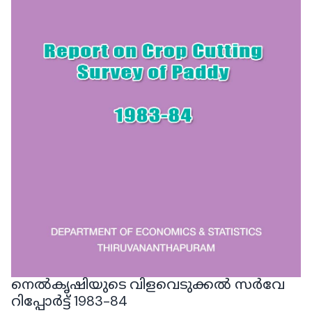
നെൽകൃഷിയുടെ വിളവെടുക്കൽ സർവേ
റിപ്പോർട്ട് 1983-84