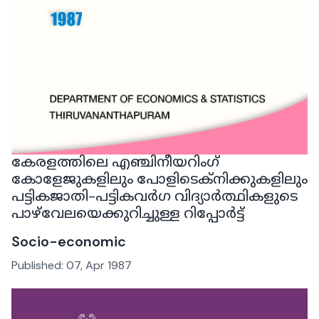
കേരളത്തിലെ എഞ്ചിനീയറിംഗ്
കോളേജുകളിലും പോളിടെക്‌നിക്കുകളിലും
പട്ടികജാതി-പട്ടികവർഗ വിദ്യാർത്ഥികളുടെ
പാഴ്‌വേലയെക്കുറിച്ചുള്ള റിപ്പോർട്ട്
Socio-economic
Published:
07, Apr 1987