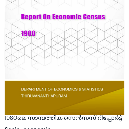
1980ലെ സാമ്പത്തിക സെൻസസ് റിപ്പോർട്ട്