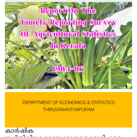
കാർഷിക