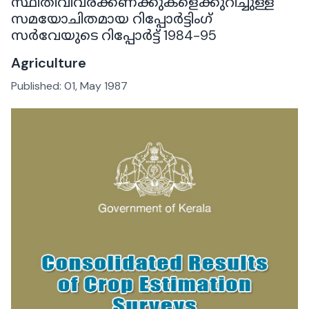
സ്ഥിതിവിവരക്കണക്കുകളെക്കുറിച്ചുള്ള
സമയോചിതമായ റിപ്പോർട്ടിംഗ്
സർവേയുടെ റിപ്പോർട്ട് 1984-95
Agriculture
Published:
01, May 1987