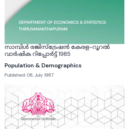
സാമ്പിൾ രജിസ്ട്രേഷൻ കേരള-റൂറൽ
വാർഷിക റിപ്പോർട്ട് 1985
Population & Demographics
Published:
08, July 1987