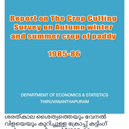
ശരത്കാല ശൈത്യത്തെയും വേനൽ
വിളയെയും കുറിച്ചുള്ള ക്രോപ്പ് കട്ടിംഗ്