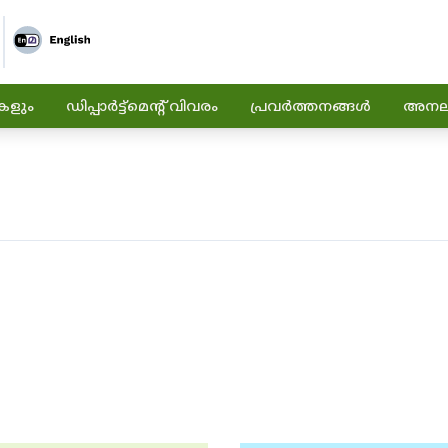
കളും
ഡിപ്പാർട്ട്മെന്റ് വിവരം
പ്രവർത്തനങ്ങൾ
അനലിറ