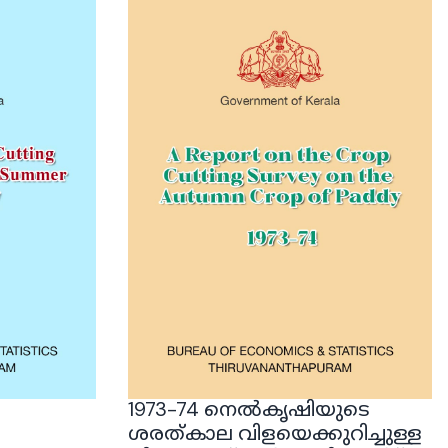
1973-74 നെൽകൃഷിയുടെ
ശരത്കാല വിളയെക്കുറിച്ചുള്ള