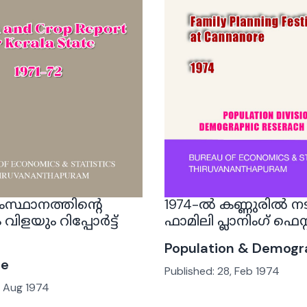
സ്ഥാനത്തിൻ്റെ
1974-ൽ കണ്ണുരിൽ നട
ിളയും റിപ്പോർട്ട്
ഫാമിലി പ്ലാനിംഗ് ഫെസ
Population & Demogr
re
Published:
28, Feb 1974
, Aug 1974