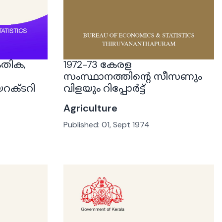
േതിക,
1972-73 കേരള
സംസ്ഥാനത്തിന്റെ സീസണും
റക്ടറി
വിളയും റിപ്പോർട്ട്
Agriculture
Published:
01, Sept 1974