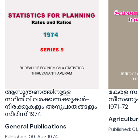
ആസൂത്രണത്തിനുള്ള
കേരള സം
സ്ഥിതിവിവരക്കണക്കുകൾ-
സീസണും വ
നിരക്കുകളും അനുപാതങ്ങളും
1971-72
സീരീസ് 1974
Agricultu
General Publications
Published:
01
Published:
09, Aug 1974