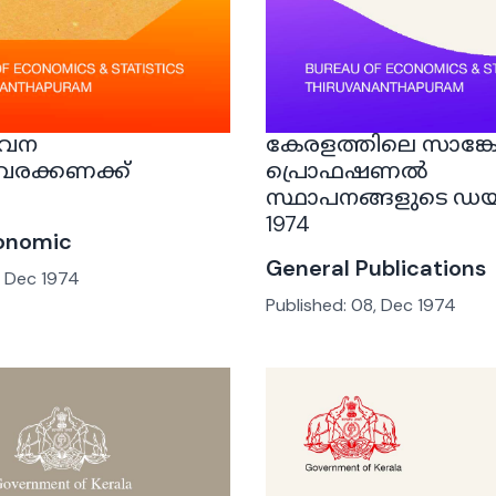
ഭവന
കേരളത്തിലെ സാങ്ക
വരക്കണക്ക്
പ്രൊഫഷണൽ
സ്ഥാപനങ്ങളുടെ ഡയ
1974
onomic
General Publications
, Dec 1974
Published:
08, Dec 1974