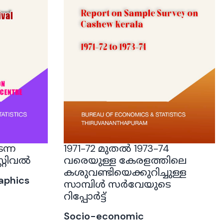
ന്ന
1971-72 മുതൽ 1973-74
്റ്റിവൽ
വരെയുള്ള കേരളത്തിലെ
കശുവണ്ടിയെക്കുറിച്ചുള്ള
aphics
സാമ്പിൾ സർവേയുടെ
റിപ്പോർട്ട്
Socio-economic