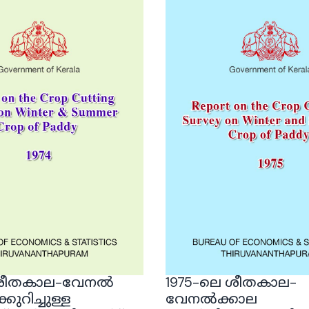
െ ശീതകാല-വേനൽ
1975-ലെ ശീതകാല-
ുറിച്ചുള്ള
വേനൽക്കാല