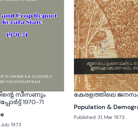
ിന്റെ സീസണും
കേരളത്തിലെ ജനസം
്പോർട്ട് 1970-71
Population & Demogr
re
Published:
31, Mar 1973
, July 1973