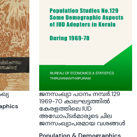
ഖ്യ
ജനസംഖ്യാ പഠനം നമ്പർ.129
1969-70 കാലഘട്ടത്തിൽ
aphics
കേരളത്തിലെ IUD
അഡോപ്ടർമാരുടെ ചില
ജനസംഖ്യാപരമായ വശങ്ങൾ
Population & Demographics