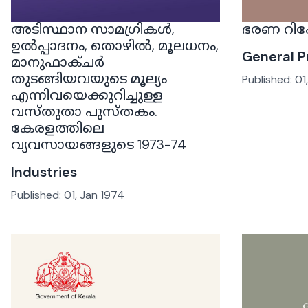
അടിസ്ഥാന സാമഗ്രികൾ,
ഭരണ റിപ്പ
ഉൽപ്പാദനം, തൊഴിൽ, മൂലധനം,
General P
മാനുഫാക്ചർ
തുടങ്ങിയവയുടെ മൂല്യം
Published:
01
എന്നിവയെക്കുറിച്ചുള്ള
വസ്തുതാ പുസ്തകം.
കേരളത്തിലെ
വ്യവസായങ്ങളുടെ 1973-74
Industries
Published:
01, Jan 1974