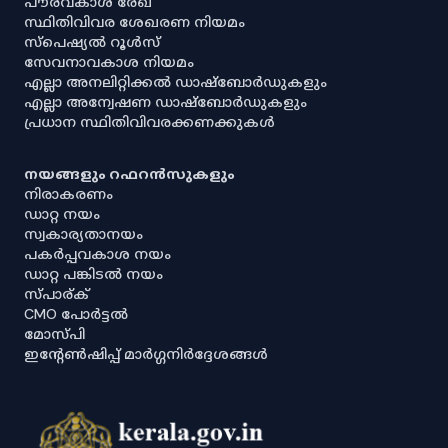
പൗരവകാശ രേഖ
സ്ഥിതിവിവര ശേഖരണ നിയമം
സ്‌പെഷ്യൽ റൂൾസ്
സേവനാവകാശ നിയമം
എല്ലാ അനലിറ്റിക്കൽ ഡാഷ്‌ബോർഡുകളും
എല്ലാ അന്വേഷണ ഡാഷ്‌ബോർഡുകളും
പ്രധാന സ്ഥിതിവിവരക്കണക്കുകൾ
നയങ്ങളും റഫറൻസുകളും
നിരാകരണം
ഡാറ്റ നയം
സ്വകാര്യതാനയം
പകർപ്പവകാശ നയം
ഡാറ്റ പങ്കിടൽ നയം
സ്പാര്ക്
CMO പോർട്ടൽ
മോസ്പി
ഇൻ്റേൺഷിപ്പ് മാർഗ്ഗനിർദ്ദേശങ്ങൾ