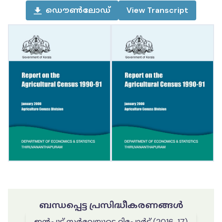
ഡൌൺലോഡ്
View
Transcript
ബന്ധപ്പെട്ട പ്രസിദ്ധീകരണങ്ങൾ
ഇൻപുട്ട് സർവേയുടെ റിപ്പോർട്ട് (2016-17)