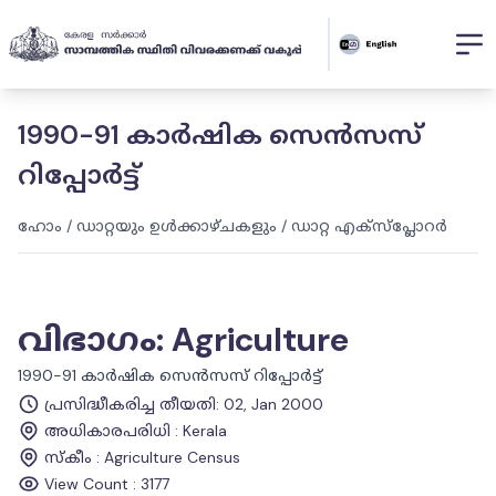
1990-91 കാർഷിക സെൻസസ്
റിപ്പോർട്ട്
ഹോം
/
ഡാറ്റയും ഉൾക്കാഴ്ചകളും
/
ഡാറ്റ എക്സ്പ്ലോറർ
വിഭാഗം
:
Agriculture
1990-91 കാർഷിക സെൻസസ് റിപ്പോർട്ട്
പ്രസിദ്ധീകരിച്ച തീയതി
:
02, Jan 2000
അധികാരപരിധി
:
Kerala
സ്കീം
:
Agriculture Census
View Count :
3177