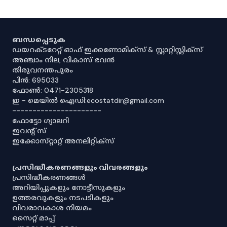
ബന്ധപ്പെടുക
ഡയറക്ടറേറ്റ് ഓഫ് ഇക്കണോമിക്സ് & സ്റ്റാറ്റിസ്റ്റിക്സ്
അഞ്ചാം നില, വികാസ് ഭവൻ
തിരുവനന്തപുരം
പിൻ: 695033
ഫോൺ: 0471-2305318
ഇ - മെയിൽ ഐഡി:ecostatdir@gmail.com
----------------------
ഫോട്ടോ ഗ്യാലറി
ഇവൻ്റ് സ്
ഇക്കോസ്‌റ്റാറ്റ് അനലിറ്റിക്‌സ്
പ്രസിദ്ധീകരണങ്ങളും വിവരങ്ങളും
പ്രസിദ്ധീകരണങ്ങൾ
അറിയിപ്പുകളും നോട്ടീസുകളും
ഉത്തരവുകളും നടപടികളും
വിവരാവകാശ നിയമം
സൈറ്റ് മാപ്പ്